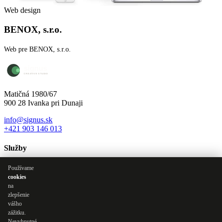
Web design
BENOX, s.r.o.
Web pre BENOX, s.r.o.
Matičná 1980/67
900 28 Ivanka pri Dunaji
info@signus.sk
+421 903 146 013
Služby
Tvorba webov a e-shopov
Používame
Marketingová podpora a poradenstvo
cookies
Online marketing a reklama
na
Správa Facebook stránok
zlepšenie
Sociálne siete
vášho
Grafické služby
zážitku.
Výroba reklamy | Tlač
Nevyhnutné