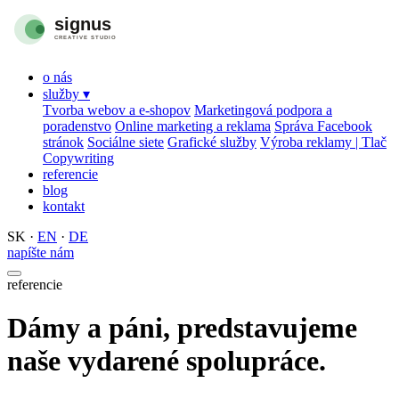
o nás
služby
▾
Tvorba webov a e-shopov
Marketingová podpora a
poradenstvo
Online marketing a reklama
Správa Facebook
stránok
Sociálne siete
Grafické služby
Výroba reklamy | Tlač
Copywriting
referencie
blog
kontakt
SK
·
EN
·
DE
napíšte nám
referencie
Dámy a páni, predstavujeme
naše vydarené spolupráce.